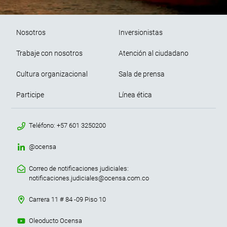
Pie de página
Nosotros
Inversionistas
Trabaje con nosotros
Atención al ciudadano
Cultura organizacional
Sala de prensa
Participe
Línea ética
menu contacto footer
Teléfono: +57 601 3250200
@ocensa
Correo de notificaciones judiciales:
notificaciones.judiciales@ocensa.com.co
Carrera 11 # 84 -09 Piso 10
Oleoducto Ocensa